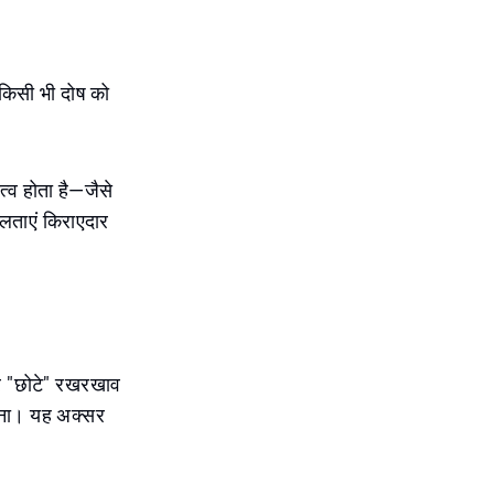
किसी भी दोष को
्व होता है—जैसे
लताएं किराएदार
ार "छोटे" रखरखाव
ोलना। यह अक्सर