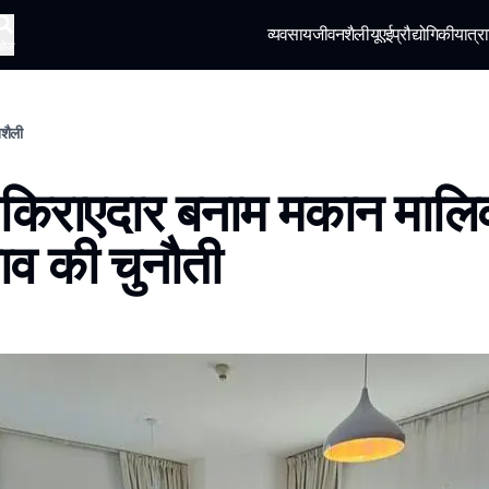
व्यवसाय
जीवनशैली
यूएई
प्रौद्योगिकी
यात्रा
खोज
नशैली
ें किराएदार बनाम मकान मालि
व की चुनौती