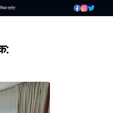
रियल एस्टेट
क: