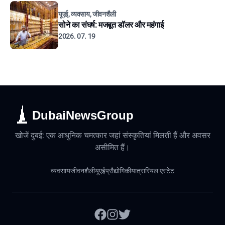
यूएई, व्यवसाय, जीवनशैली
सोने का संघर्ष: मजबूत डॉलर और महंगाई
2026. 07. 19
DubaiNewsGroup
खोजें दुबई: एक आधुनिक चमत्कार जहां संस्कृतियां मिलती हैं और अवसर
असीमित हैं।
व्यवसाय
जीवनशैली
यूएई
प्रौद्योगिकी
यात्रा
रियल एस्टेट