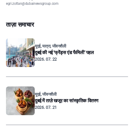
egri.zoltan@dubainewsgroup.com
ताज़ा समाचार
यूएई, यात्रा, जीवनशैली
दुबई की नई 'फ्रेंड्स एंड फैमिली' पहल
2026. 07. 22
यूएई, जीवनशैली
दुबई में ताज़े खजूर का सांस्कृतिक वितरण
2026. 07. 21