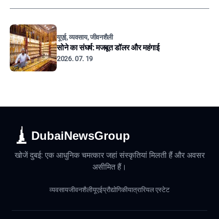
यूएई, व्यवसाय, जीवनशैली
सोने का संघर्ष: मजबूत डॉलर और महंगाई
2026. 07. 19
DubaiNewsGroup
खोजें दुबई: एक आधुनिक चमत्कार जहां संस्कृतियां मिलती हैं और अवसर
असीमित हैं।
व्यवसाय
जीवनशैली
यूएई
प्रौद्योगिकी
यात्रा
रियल एस्टेट