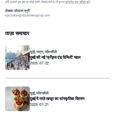
यदि आपको इस पृष्ठ पर कोई त्रुटि दिखाई देती है, तो कृपया
हमें ईमेल द्वारा सूचित करें
।
लेखक: ज़ोल्टान एग्री
egri.zoltan@dubainewsgroup.com
ताज़ा समाचार
यूएई, यात्रा, जीवनशैली
दुबई की नई 'फ्रेंड्स एंड फैमिली' पहल
2026. 07. 22
यूएई, जीवनशैली
दुबई में ताज़े खजूर का सांस्कृतिक वितरण
2026. 07. 21