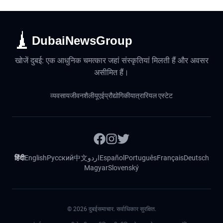
DubaiNewsGroup
खोजें दुबई: एक आधुनिक चमत्कार जहां संस्कृतियां मिलती हैं और अवसर
असीमित हैं।
व्यवसाय
जीवनशैली
यूएई
प्रौद्योगिकी
यात्रा
रियल एस्टेट
हिंदी
English
Русский
中文
اردو
Español
Português
Français
Deutsch
Magyar
Slovenský
©
2026
दुबईसमाचार. सर्वाधिकार सुरक्षित.