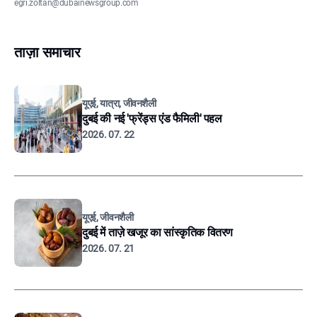
egri.zoltan@dubainewsgroup.com
ताज़ा समाचार
यूएई, यात्रा, जीवनशैली
दुबई की नई 'फ्रेंड्स एंड फैमिली' पहल
2026. 07. 22
यूएई, जीवनशैली
दुबई में ताज़े खजूर का सांस्कृतिक वितरण
2026. 07. 21