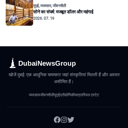
यूएई, व्यवसाय, जीवनशैली
सोने का संघर्ष: मजबूत डॉलर और महंगाई
2026. 07. 19
DubaiNewsGroup
खोजें दुबई: एक आधुनिक चमत्कार जहां संस्कृतियां मिलती हैं और अवसर
असीमित हैं।
व्यवसाय
जीवनशैली
यूएई
प्रौद्योगिकी
यात्रा
रियल एस्टेट