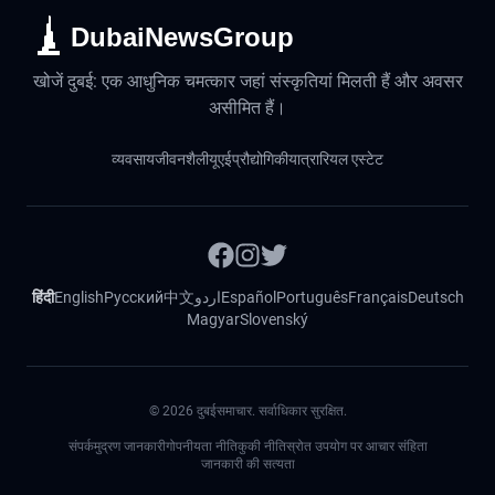
DubaiNewsGroup
खोजें दुबई: एक आधुनिक चमत्कार जहां संस्कृतियां मिलती हैं और अवसर
असीमित हैं।
व्यवसाय
जीवनशैली
यूएई
प्रौद्योगिकी
यात्रा
रियल एस्टेट
हिंदी
English
Русский
中文
اردو
Español
Português
Français
Deutsch
Magyar
Slovenský
©
2026
दुबईसमाचार. सर्वाधिकार सुरक्षित.
संपर्क
मुद्रण जानकारी
गोपनीयता नीति
कुकी नीति
स्रोत उपयोग पर आचार संहिता
जानकारी की सत्यता