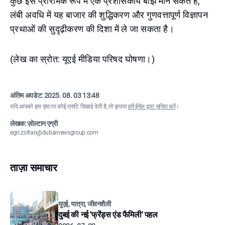
कुछ इसे प्रारंभिक रूप में एक प्रशासकीय बोझ मान सकते हैं,
लंबी अवधि में यह बाजार की शुद्धिकरण और गुणवत्तापूर्ण विज्ञापन
प्रथाओं की सुदृढ़ीकरण की दिशा में ले जा सकता है।
(लेख का स्रोत: यूएई मीडिया परिषद घोषणा।)
अंतिम अपडेट:
2025. 08. 03 13:48
यदि आपको इस पृष्ठ पर कोई त्रुटि दिखाई देती है, तो कृपया
हमें ईमेल द्वारा सूचित करें
।
लेखक: ज़ोल्टान एग्री
egri.zoltan@dubainewsgroup.com
ताज़ा समाचार
यूएई, यात्रा, जीवनशैली
दुबई की नई 'फ्रेंड्स एंड फैमिली' पहल