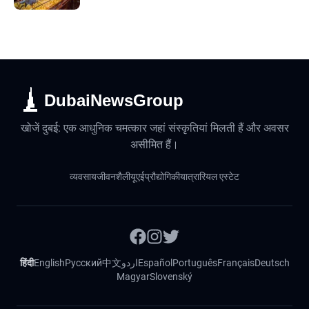
DubaiNewsGroup
खोजें दुबई: एक आधुनिक चमत्कार जहां संस्कृतियां मिलती हैं और अवसर
असीमित हैं।
व्यवसाय
जीवनशैली
यूएई
प्रौद्योगिकी
यात्रा
रियल एस्टेट
हिंदी
English
Русский
中文
اردو
Español
Português
Français
Deutsch
Magyar
Slovenský