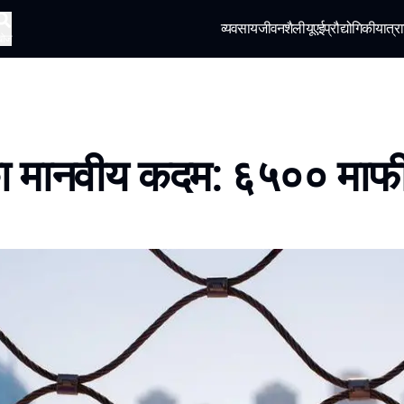
व्यवसाय
जीवनशैली
यूएई
प्रौद्योगिकी
यात्रा
खोज
का मानवीय कदम: ६५०० माफ