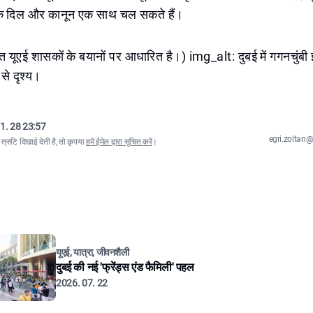
कि दिल और कानून एक साथ चल सकते हैं।
 यूएई शासकों के बयानों पर आधारित है।) img_alt: दुबई में गगनचुंबी 
से दृश्य।
1. 28 23:57
egri.zolta
्रुटि दिखाई देती है, तो कृपया
हमें ईमेल द्वारा सूचित करें
।
यूएई, यात्रा, जीवनशैली
दुबई की नई 'फ्रेंड्स एंड फैमिली' पहल
2026. 07. 22