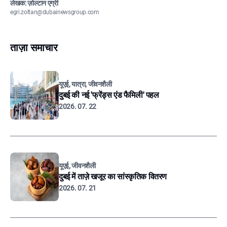
लेखक: ज़ोल्टान एग्री
egri.zoltan@dubainewsgroup.com
ताज़ा समाचार
यूएई, यात्रा, जीवनशैली
दुबई की नई 'फ्रेंड्स एंड फैमिली' पहल
2026. 07. 22
यूएई, जीवनशैली
दुबई में ताज़े खजूर का सांस्कृतिक वितरण
2026. 07. 21