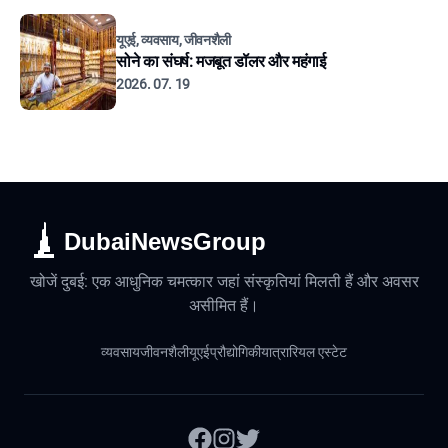
यूएई, व्यवसाय, जीवनशैली
सोने का संघर्ष: मजबूत डॉलर और महंगाई
2026. 07. 19
DubaiNewsGroup
खोजें दुबई: एक आधुनिक चमत्कार जहां संस्कृतियां मिलती हैं और अवसर
असीमित हैं।
व्यवसाय
जीवनशैली
यूएई
प्रौद्योगिकी
यात्रा
रियल एस्टेट