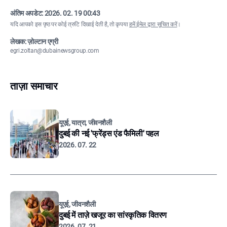
अंतिम अपडेट:
2026. 02. 19 00:43
यदि आपको इस पृष्ठ पर कोई त्रुटि दिखाई देती है, तो कृपया
हमें ईमेल द्वारा सूचित करें
।
लेखक: ज़ोल्टान एग्री
egri.zoltan@dubainewsgroup.com
ताज़ा समाचार
यूएई, यात्रा, जीवनशैली
दुबई की नई 'फ्रेंड्स एंड फैमिली' पहल
2026. 07. 22
यूएई, जीवनशैली
दुबई में ताज़े खजूर का सांस्कृतिक वितरण
2026. 07. 21