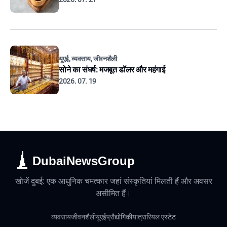
यूएई, व्यवसाय, जीवनशैली
सोने का संघर्ष: मजबूत डॉलर और महंगाई
2026. 07. 19
DubaiNewsGroup
खोजें दुबई: एक आधुनिक चमत्कार जहां संस्कृतियां मिलती हैं और अवसर
असीमित हैं।
व्यवसाय
जीवनशैली
यूएई
प्रौद्योगिकी
यात्रा
रियल एस्टेट