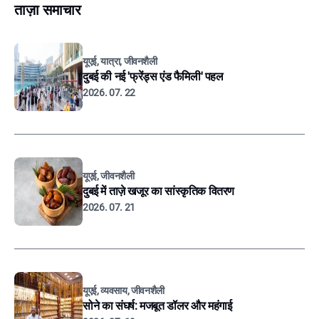
ताज़ा समाचार
यूएई, यात्रा, जीवनशैली
दुबई की नई 'फ्रेंड्स एंड फैमिली' पहल
2026. 07. 22
यूएई, जीवनशैली
दुबई में ताज़े खजूर का सांस्कृतिक वितरण
2026. 07. 21
यूएई, व्यवसाय, जीवनशैली
सोने का संघर्ष: मजबूत डॉलर और महंगाई