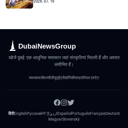
2026. 07. 19
DubaiNewsGroup
खोजें दुबई: एक आधुनिक चमत्कार जहां संस्कृतियां मिलती हैं और अवसर
असीमित हैं।
व्यवसाय
जीवनशैली
यूएई
प्रौद्योगिकी
यात्रा
रियल एस्टेट
हिंदी
English
Русский
中文
اردو
Español
Português
Français
Deutsch
Magyar
Slovenský