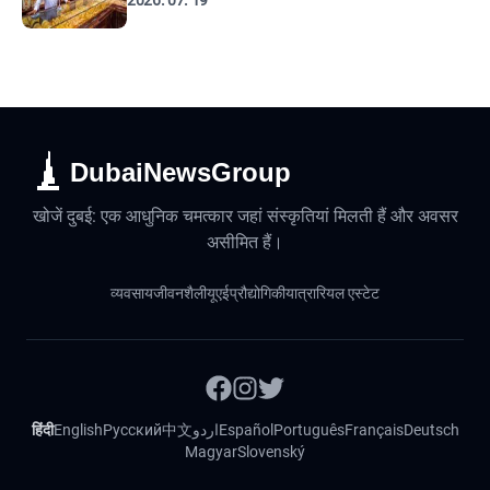
2026. 07. 19
DubaiNewsGroup
खोजें दुबई: एक आधुनिक चमत्कार जहां संस्कृतियां मिलती हैं और अवसर
असीमित हैं।
व्यवसाय
जीवनशैली
यूएई
प्रौद्योगिकी
यात्रा
रियल एस्टेट
हिंदी
English
Русский
中文
اردو
Español
Português
Français
Deutsch
Magyar
Slovenský