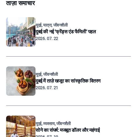
ताज़ा समाचार
यूएई, यात्रा, जीवनशैली
दुबई की नई 'फ्रेंड्स एंड फैमिली' पहल
2026. 07. 22
यूएई, जीवनशैली
दुबई में ताज़े खजूर का सांस्कृतिक वितरण
2026. 07. 21
यूएई, व्यवसाय, जीवनशैली
सोने का संघर्ष: मजबूत डॉलर और महंगाई