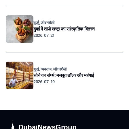
यूएई, जीवनशैली
दुबई में ताज़े खजूर का सांस्कृतिक वितरण
2026. 07. 21
यूएई, व्यवसाय, जीवनशैली
सोने का संघर्ष: मजबूत डॉलर और महंगाई
2026. 07. 19
DubaiNewsGroup