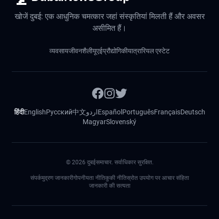
खोजें दुबई: एक आधुनिक चमत्कार जहां संस्कृतियां मिलती हैं और अवसर
असीमित हैं।
व्यवसाय
जीवनशैली
यूएई
प्रौद्योगिकी
यात्रा
रियल एस्टेट
हिंदी
English
Русский
中文
اردو
Español
Português
Français
Deutsch
Magyar
Slovenský
©
2026
दुबईसमाचार. सर्वाधिकार सुरक्षित.
संपर्क
मुद्रण जानकारी
गोपनीयता नीति
कुकी नीति
स्रोत उपयोग पर आचार संहिता
जानकारी की सत्यता