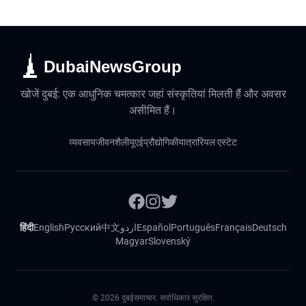
DubaiNewsGroup
खोजें दुबई: एक आधुनिक चमत्कार जहां संस्कृतियां मिलती हैं और अवसर
असीमित हैं।
व्यवसाय
जीवनशैली
यूएई
प्रौद्योगिकी
यात्रा
रियल एस्टेट
हिंदी
English
Русский
中文
اردو
Español
Português
Français
Deutsch
Magyar
Slovenský
©
2026
दुबईसमाचार. सर्वाधिकार सुरक्षित.