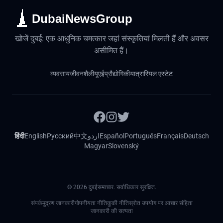
DubaiNewsGroup
खोजें दुबई: एक आधुनिक चमत्कार जहां संस्कृतियां मिलती हैं और अवसर
असीमित हैं।
व्यवसाय
जीवनशैली
यूएई
प्रौद्योगिकी
यात्रा
रियल एस्टेट
हिंदी
English
Русский
中文
اردو
Español
Português
Français
Deutsch
Magyar
Slovenský
©
2026
दुबईसमाचार. सर्वाधिकार सुरक्षित.
संपर्क
मुद्रण जानकारी
गोपनीयता नीति
कुकी नीति
स्रोत उपयोग पर आचार संहिता
जानकारी की सत्यता