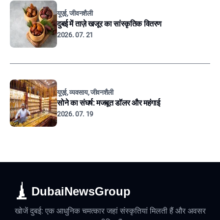
यूएई, जीवनशैली
दुबई में ताज़े खजूर का सांस्कृतिक वितरण
2026. 07. 21
यूएई, व्यवसाय, जीवनशैली
सोने का संघर्ष: मजबूत डॉलर और महंगाई
2026. 07. 19
DubaiNewsGroup
खोजें दुबई: एक आधुनिक चमत्कार जहां संस्कृतियां मिलती हैं और अवसर