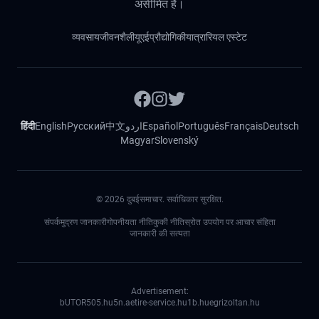
असीमित हैं।
व्यवसाय
जीवनशैली
यूएई
प्रौद्योगिकी
यात्रा
रियल एस्टेट
हिंदी
English
Русский
中文
اردو
Español
Português
Français
Deutsch
Magyar
Slovenský
©
2026
दुबईसमाचार. सर्वाधिकार सुरक्षित.
संपर्क
मुद्रण जानकारी
गोपनीयता नीति
कुकी नीति
स्रोत उपयोग पर आचार संहिता
जानकारी की सत्यता
Advertisement:
bUTOR5
05.hu
5n.ae
tire-service.hu
1b.hu
egrizoltan.hu