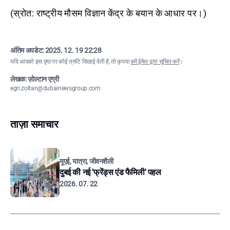
(स्रोत: राष्ट्रीय मौसम विज्ञान केंद्र के बयान के आधार पर।)
अंतिम अपडेट:
2025. 12. 19 22:28
यदि आपको इस पृष्ठ पर कोई त्रुटि दिखाई देती है, तो कृपया
हमें ईमेल द्वारा सूचित करें
।
लेखक: ज़ोल्टान एग्री
egri.zoltan@dubainewsgroup.com
ताज़ा समाचार
यूएई, यात्रा, जीवनशैली
दुबई की नई 'फ्रेंड्स एंड फैमिली' पहल
2026. 07. 22