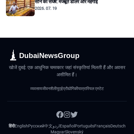
सोने का संघर्ष: मजबूत डॉलर और महंगाई
2026. 07. 19
DubaiNewsGroup
खोजें दुबई: एक आधुनिक चमत्कार जहां संस्कृतियां मिलती हैं और अवसर
असीमित हैं।
व्यवसाय
जीवनशैली
यूएई
प्रौद्योगिकी
यात्रा
रियल एस्टेट
हिंदी
English
Русский
中文
اردو
Español
Português
Français
Deutsch
Magyar
Slovenský