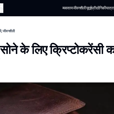
व्यवसाय
जीवनशैली
यूएई
प्रौद्योगिकी
यात्रा
खोज
िकी, जीवनशैली
ं सोने के लिए क्रिप्टोकरेंसी क