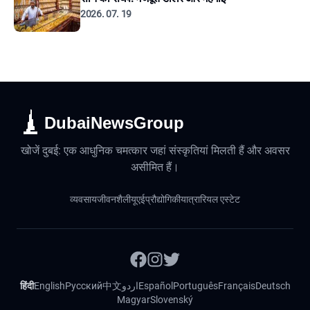
2026. 07. 19
DubaiNewsGroup
खोजें दुबई: एक आधुनिक चमत्कार जहां संस्कृतियां मिलती हैं और अवसर
असीमित हैं।
व्यवसाय
जीवनशैली
यूएई
प्रौद्योगिकी
यात्रा
रियल एस्टेट
हिंदी
English
Русский
中文
اردو
Español
Português
Français
Deutsch
Magyar
Slovenský