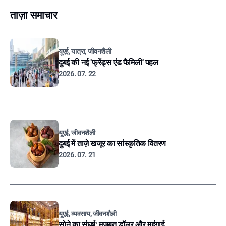
ताज़ा समाचार
यूएई, यात्रा, जीवनशैली
दुबई की नई 'फ्रेंड्स एंड फैमिली' पहल
2026. 07. 22
यूएई, जीवनशैली
दुबई में ताज़े खजूर का सांस्कृतिक वितरण
2026. 07. 21
यूएई, व्यवसाय, जीवनशैली
सोने का संघर्ष: मजबूत डॉलर और महंगाई