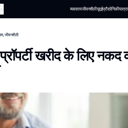
व्यवसाय
जीवनशैली
यूएई
प्रौद्योगिकी
यात्रा
खोज
वसाय, जीवनशैली
ं प्रॉपर्टी खरीद के लिए नकद 
त