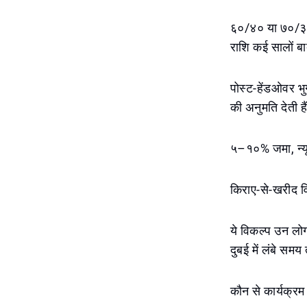
६०/४० या ७०/३० स
राशि कई सालों ब
पोस्ट-हेंडओवर भु
की अनुमति देती है
५–१०% जमा, न्यू
किराए-से-खरीद व
ये विकल्प उन लोगो
दुबई में लंबे सम
कौन से कार्यक्रम