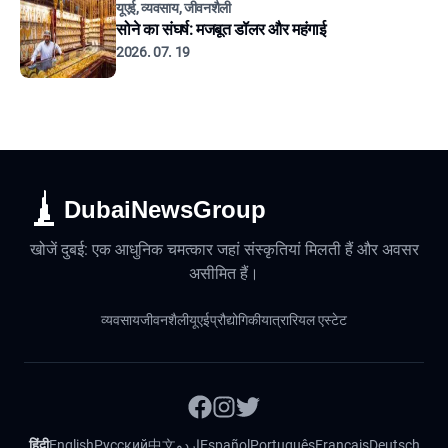
यूएई, व्यवसाय, जीवनशैली
सोने का संघर्ष: मजबूत डॉलर और महंगाई
2026. 07. 19
DubaiNewsGroup
खोजें दुबई: एक आधुनिक चमत्कार जहां संस्कृतियां मिलती हैं और अवसर
असीमित हैं।
व्यवसाय
जीवनशैली
यूएई
प्रौद्योगिकी
यात्रा
रियल एस्टेट
हिंदी
English
Русский
中文
اردو
Español
Português
Français
Deutsch