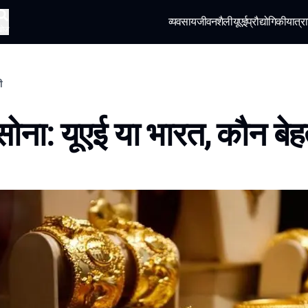
व्यवसाय
जीवनशैली
यूएई
प्रौद्योगिकी
यात्रा
खोज
ी
सोना: यूएई या भारत, कौन बे