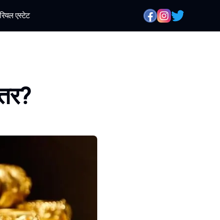
रियल एस्टेट
हतर?