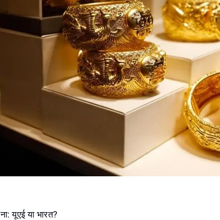
ना: यूएई या भारत?