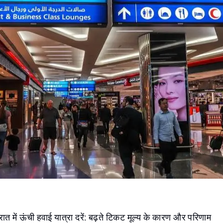
ात में ऊंची हवाई यात्रा दरें: बढ़ते टिकट मूल्य के कारण और परिणाम