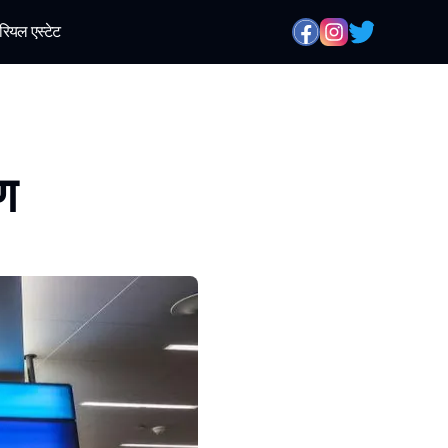
रियल एस्टेट
रण