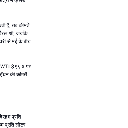
ात्रा में क्रूड
ती है, तब कीमतें
 बैरल थी, जबकि
वरी से मई के बीच
बकि WTI $९६.६ पर
ईंधन की कीमतें
 दिरहम प्रति
म प्रति लीटर