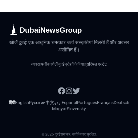
DubaiNewsGroup
खोजें दुबई: एक आधुनिक चमत्कार जहां संस्कृतियां मिलती हैं और अवसर
असीमित हैं।
व्यवसाय
जीवनशैली
यूएई
प्रौद्योगिकी
यात्रा
रियल एस्टेट
हिंदी
English
Русский
中文
اردو
Español
Português
Français
Deutsch
Magyar
Slovenský
©
2026
दुबईसमाचार. सर्वाधिकार सुरक्षित.