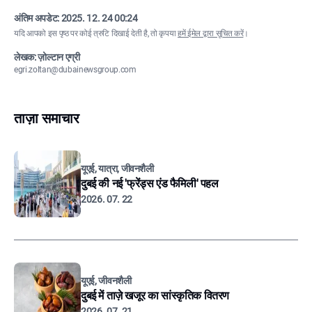
अंतिम अपडेट:
2025. 12. 24 00:24
यदि आपको इस पृष्ठ पर कोई त्रुटि दिखाई देती है, तो कृपया
हमें ईमेल द्वारा सूचित करें
।
लेखक: ज़ोल्टान एग्री
egri.zoltan@dubainewsgroup.com
ताज़ा समाचार
यूएई, यात्रा, जीवनशैली
दुबई की नई 'फ्रेंड्स एंड फैमिली' पहल
2026. 07. 22
यूएई, जीवनशैली
दुबई में ताज़े खजूर का सांस्कृतिक वितरण
2026. 07. 21