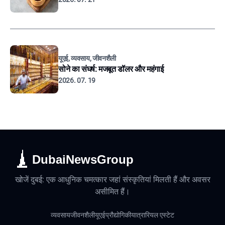
यूएई, व्यवसाय, जीवनशैली
सोने का संघर्ष: मजबूत डॉलर और महंगाई
2026. 07. 19
DubaiNewsGroup
खोजें दुबई: एक आधुनिक चमत्कार जहां संस्कृतियां मिलती हैं और अवसर
असीमित हैं।
व्यवसाय
जीवनशैली
यूएई
प्रौद्योगिकी
यात्रा
रियल एस्टेट