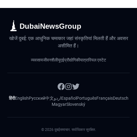
DubaiNewsGroup
खोजें दुबई: एक आधुनिक चमत्कार जहां संस्कृतियां मिलती हैं और अवसर
असीमित हैं।
व्यवसाय
जीवनशैली
यूएई
प्रौद्योगिकी
यात्रा
रियल एस्टेट
हिंदी
English
Русский
中文
اردو
Español
Português
Français
Deutsch
Magyar
Slovenský
©
2026
दुबईसमाचार. सर्वाधिकार सुरक्षित.