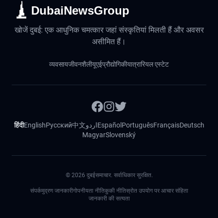
DubaiNewsGroup
खोजें दुबई: एक आधुनिक चमत्कार जहां संस्कृतियां मिलती हैं और अवसर
असीमित हैं।
व्यवसाय
जीवनशैली
यूएई
प्रौद्योगिकी
यात्रा
रियल एस्टेट
हिंदी
English
Русский
中文
اردو
Español
Português
Français
Deutsch
Magyar
Slovenský
©
2026
दुबईसमाचार. सर्वाधिकार सुरक्षित.
संपर्क
मुद्रण जानकारी
गोपनीयता नीति
कुकी नीति
स्रोत उपयोग पर आचार संहिता
जानकारी की सत्यता