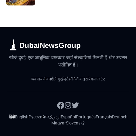
DubaiNewsGroup
खोजें दुबई: एक आधुनिक चमत्कार जहां संस्कृतियां मिलती हैं और अवसर
असीमित हैं।
व्यवसाय
जीवनशैली
यूएई
प्रौद्योगिकी
यात्रा
रियल एस्टेट
हिंदी
English
Русский
中文
اردو
Español
Português
Français
Deutsch
Magyar
Slovenský