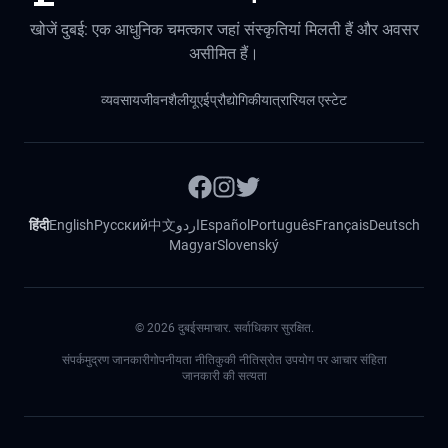
खोजें दुबई: एक आधुनिक चमत्कार जहां संस्कृतियां मिलती हैं और अवसर
असीमित हैं।
व्यवसाय
जीवनशैली
यूएई
प्रौद्योगिकी
यात्रा
रियल एस्टेट
हिंदी
English
Русский
中文
اردو
Español
Português
Français
Deutsch
Magyar
Slovenský
©
2026
दुबईसमाचार. सर्वाधिकार सुरक्षित.
संपर्क
मुद्रण जानकारी
गोपनीयता नीति
कुकी नीति
स्रोत उपयोग पर आचार संहिता
जानकारी की सत्यता