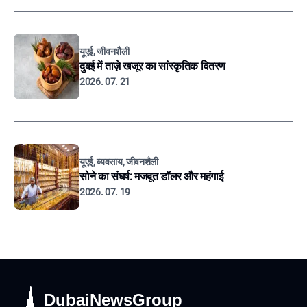
यूएई, जीवनशैली
दुबई में ताज़े खजूर का सांस्कृतिक वितरण
2026. 07. 21
यूएई, व्यवसाय, जीवनशैली
सोने का संघर्ष: मजबूत डॉलर और महंगाई
2026. 07. 19
DubaiNewsGroup