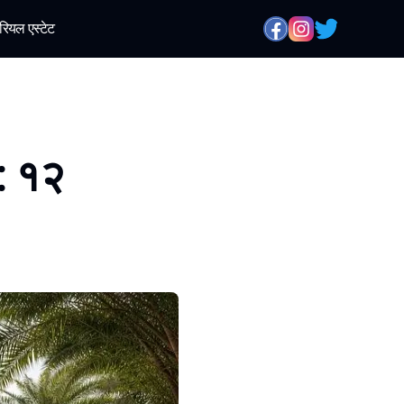
रियल एस्टेट
य: १२