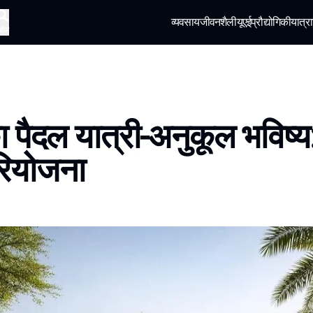
व्यवसाय
जीवनशैली
यूएई
प्रौद्योगिकी
यात्रा
खोज
ा पैदल यात्री-अनुकूल भविष्
ियोजना