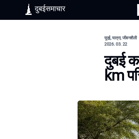
दुबईसमाचार
यूएई, यात्रा, जीवनशैली
2026. 03. 22
दुबई क
km पर