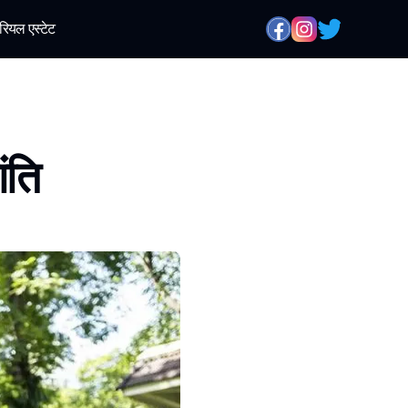
रियल एस्टेट
ांति