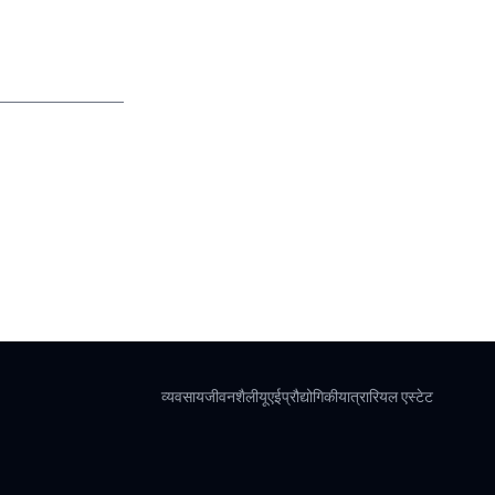
व्यवसाय
जीवनशैली
यूएई
प्रौद्योगिकी
यात्रा
रियल एस्टेट