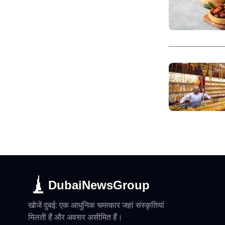
DubaiNewsGroup
खोजें दुबई: एक आधुनिक चमत्कार जहां संस्कृतियां
मिलती हैं और अवसर असीमित हैं।