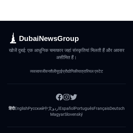
DubaiNewsGroup
खोजें दुबई: एक आधुनिक चमत्कार जहां संस्कृतियां मिलती हैं और अवसर
असीमित हैं।
व्यवसाय
जीवनशैली
यूएई
प्रौद्योगिकी
यात्रा
रियल एस्टेट
हिंदी
English
Русский
中文
اردو
Español
Português
Français
Deutsch
Magyar
Slovenský