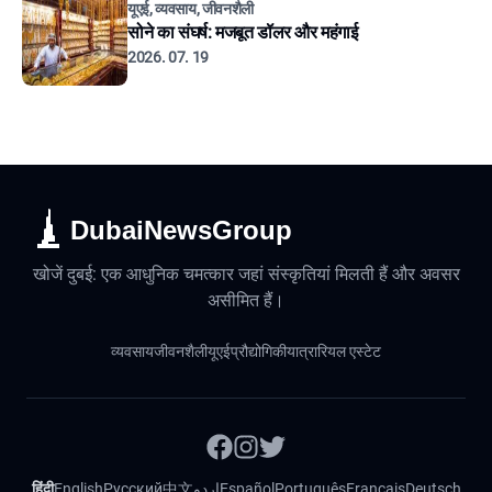
यूएई, व्यवसाय, जीवनशैली
सोने का संघर्ष: मजबूत डॉलर और महंगाई
2026. 07. 19
DubaiNewsGroup
खोजें दुबई: एक आधुनिक चमत्कार जहां संस्कृतियां मिलती हैं और अवसर
असीमित हैं।
व्यवसाय
जीवनशैली
यूएई
प्रौद्योगिकी
यात्रा
रियल एस्टेट
हिंदी
English
Русский
中文
اردو
Español
Português
Français
Deutsch