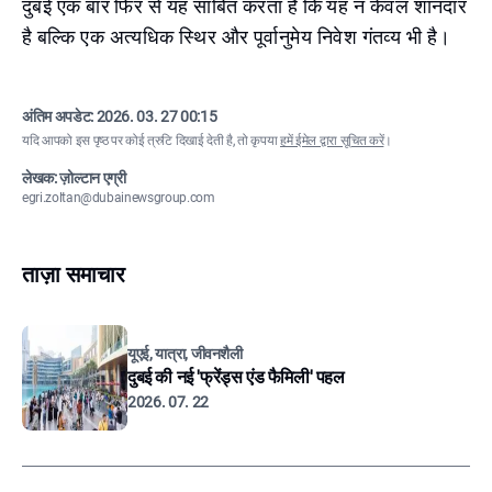
दुबई एक बार फिर से यह साबित करता है कि यह न केवल शानदार
है बल्कि एक अत्यधिक स्थिर और पूर्वानुमेय निवेश गंतव्य भी है।
अंतिम अपडेट:
2026. 03. 27 00:15
यदि आपको इस पृष्ठ पर कोई त्रुटि दिखाई देती है, तो कृपया
हमें ईमेल द्वारा सूचित करें
।
लेखक: ज़ोल्टान एग्री
egri.zoltan@dubainewsgroup.com
ताज़ा समाचार
यूएई, यात्रा, जीवनशैली
दुबई की नई 'फ्रेंड्स एंड फैमिली' पहल
2026. 07. 22