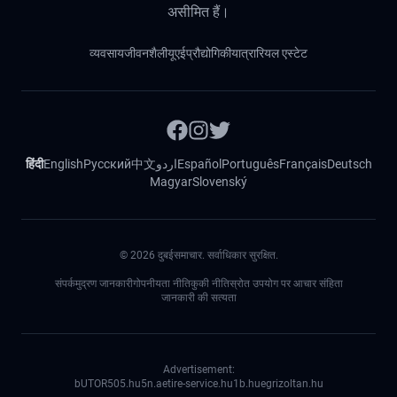
असीमित हैं।
व्यवसाय
जीवनशैली
यूएई
प्रौद्योगिकी
यात्रा
रियल एस्टेट
हिंदी
English
Русский
中文
اردو
Español
Português
Français
Deutsch
Magyar
Slovenský
©
2026
दुबईसमाचार. सर्वाधिकार सुरक्षित.
संपर्क
मुद्रण जानकारी
गोपनीयता नीति
कुकी नीति
स्रोत उपयोग पर आचार संहिता
जानकारी की सत्यता
Advertisement:
bUTOR5
05.hu
5n.ae
tire-service.hu
1b.hu
egrizoltan.hu