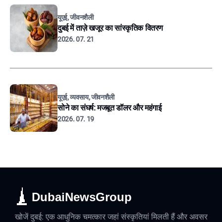
यूएई, जीवनशैली
दुबई में ताज़े खजूर का सांस्कृतिक वितरण
2026. 07. 21
यूएई, व्यवसाय, जीवनशैली
सोने का संघर्ष: मजबूत डॉलर और महंगाई
2026. 07. 19
DubaiNewsGroup
खोजें दुबई: एक आधुनिक चमत्कार जहां संस्कृतियां मिलती हैं और अवसर