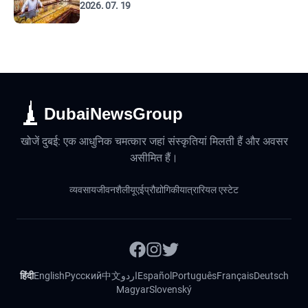
2026. 07. 19
DubaiNewsGroup
खोजें दुबई: एक आधुनिक चमत्कार जहां संस्कृतियां मिलती हैं और अवसर
असीमित हैं।
व्यवसाय
जीवनशैली
यूएई
प्रौद्योगिकी
यात्रा
रियल एस्टेट
हिंदी
English
Русский
中文
اردو
Español
Português
Français
Deutsch
Magyar
Slovenský