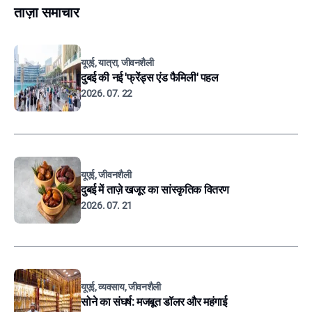
ताज़ा समाचार
यूएई, यात्रा, जीवनशैली
दुबई की नई 'फ्रेंड्स एंड फैमिली' पहल
2026. 07. 22
यूएई, जीवनशैली
दुबई में ताज़े खजूर का सांस्कृतिक वितरण
2026. 07. 21
यूएई, व्यवसाय, जीवनशैली
सोने का संघर्ष: मजबूत डॉलर और महंगाई