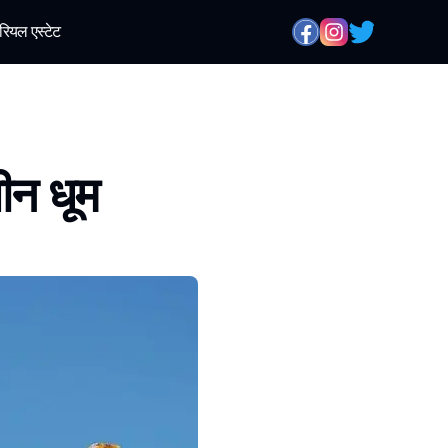
रियल एस्टेट
ीन धूम