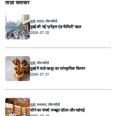
ताज़ा समाचार
यूएई, यात्रा, जीवनशैली
दुबई की नई 'फ्रेंड्स एंड फैमिली' पहल
2026. 07. 22
यूएई, जीवनशैली
दुबई में ताज़े खजूर का सांस्कृतिक वितरण
2026. 07. 21
यूएई, व्यवसाय, जीवनशैली
सोने का संघर्ष: मजबूत डॉलर और महंगाई