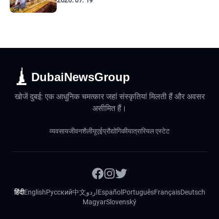
2026. 07. 19
DubaiNewsGroup
खोजें दुबई: एक आधुनिक चमत्कार जहां संस्कृतियां मिलती हैं और अवसर
असीमित हैं।
व्यवसाय
जीवनशैली
यूएई
प्रौद्योगिकी
यात्रा
रियल एस्टेट
हिंदी
English
Русский
中文
اردو
Español
Português
Français
Deutsch
Magyar
Slovenský