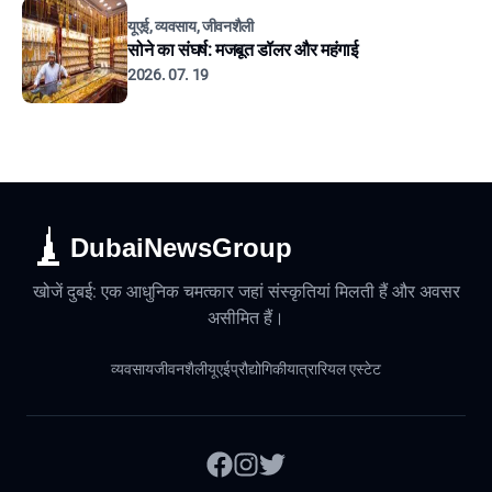
यूएई, व्यवसाय, जीवनशैली
सोने का संघर्ष: मजबूत डॉलर और महंगाई
2026. 07. 19
DubaiNewsGroup
खोजें दुबई: एक आधुनिक चमत्कार जहां संस्कृतियां मिलती हैं और अवसर
असीमित हैं।
व्यवसाय
जीवनशैली
यूएई
प्रौद्योगिकी
यात्रा
रियल एस्टेट