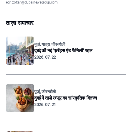
egri.zoltan@dubainewsgroup.com
ताज़ा समाचार
यूएई, यात्रा, जीवनशैली
दुबई की नई 'फ्रेंड्स एंड फैमिली' पहल
2026. 07. 22
यूएई, जीवनशैली
दुबई में ताज़े खजूर का सांस्कृतिक वितरण
2026. 07. 21