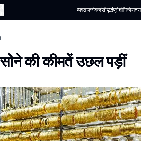
व्यवसाय
जीवनशैली
यूएई
प्रौद्योगिकी
यात्रा
खोज
ी
ं सोने की कीमतें उछल पड़ीं