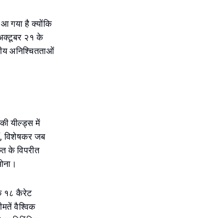
आ गया है क्योंकि
अक्टूबर २१ के
्तीय अनिश्चितताओं
 यील्ड्स में
ैं, विशेषकर जब
कत के विपरीत
सोना।
ि १८ कैरेट
तें वैश्विक