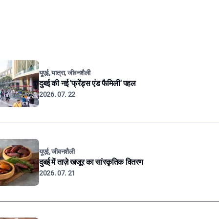
यूएई, यात्रा, जीवनशैली
दुबई की नई 'फ्रेंड्स एंड फैमिली' पहल
2026. 07. 22
यूएई, जीवनशैली
दुबई में ताज़े खजूर का सांस्कृतिक वितरण
2026. 07. 21