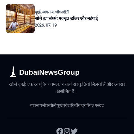
यूएई, व्यवसाय, जीवनशैली
सोने का संघर्ष: मजबूत डॉलर और महंगाई
2026. 07. 19
DubaiNewsGroup
खोजें दुबई: एक आधुनिक चमत्कार जहां संस्कृतियां मिलती हैं और अवसर
असीमित हैं।
व्यवसाय
जीवनशैली
यूएई
प्रौद्योगिकी
यात्रा
रियल एस्टेट