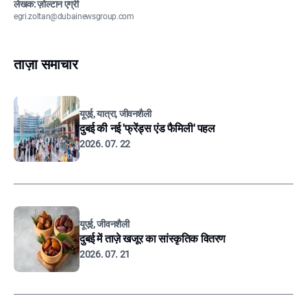
लेखक: ज़ोल्टान एग्री
egri.zoltan@dubainewsgroup.com
ताज़ा समाचार
यूएई, यात्रा, जीवनशैली
दुबई की नई 'फ्रेंड्स एंड फैमिली' पहल
2026. 07. 22
यूएई, जीवनशैली
दुबई में ताज़े खजूर का सांस्कृतिक वितरण
2026. 07. 21