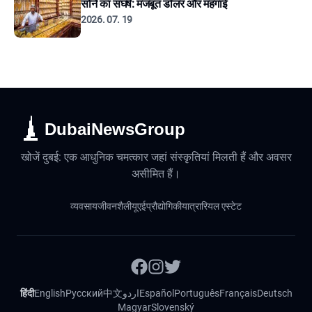
सोने का संघर्ष: मजबूत डॉलर और महंगाई
2026. 07. 19
DubaiNewsGroup
खोजें दुबई: एक आधुनिक चमत्कार जहां संस्कृतियां मिलती हैं और अवसर
असीमित हैं।
व्यवसाय
जीवनशैली
यूएई
प्रौद्योगिकी
यात्रा
रियल एस्टेट
हिंदी
English
Русский
中文
اردو
Español
Português
Français
Deutsch
Magyar
Slovenský