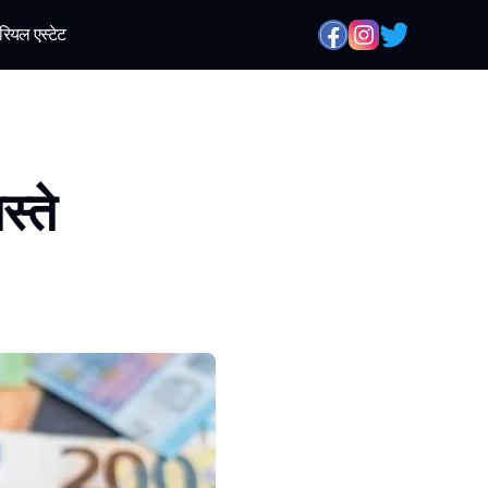
रियल एस्टेट
्ते