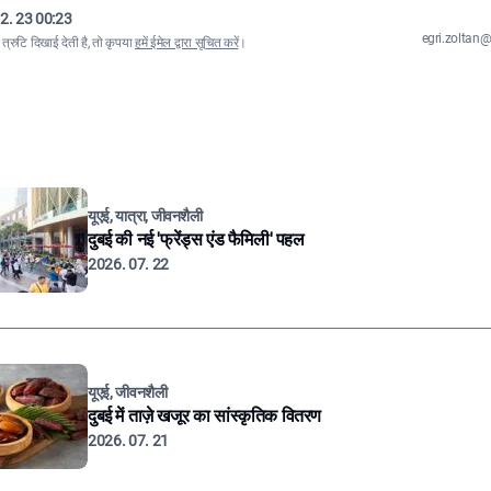
2. 23 00:23
egri.zolta
्रुटि दिखाई देती है, तो कृपया
हमें ईमेल द्वारा सूचित करें
।
यूएई, यात्रा, जीवनशैली
दुबई की नई 'फ्रेंड्स एंड फैमिली' पहल
2026. 07. 22
यूएई, जीवनशैली
दुबई में ताज़े खजूर का सांस्कृतिक वितरण
2026. 07. 21