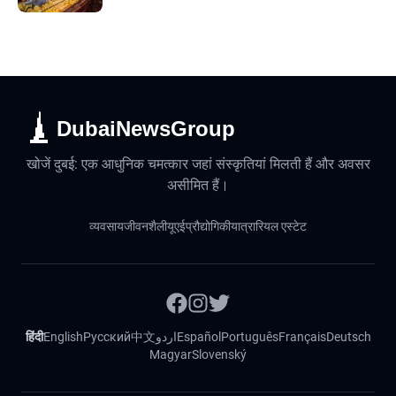
DubaiNewsGroup
खोजें दुबई: एक आधुनिक चमत्कार जहां संस्कृतियां मिलती हैं और अवसर
असीमित हैं।
व्यवसाय
जीवनशैली
यूएई
प्रौद्योगिकी
यात्रा
रियल एस्टेट
हिंदी
English
Русский
中文
اردو
Español
Português
Français
Deutsch
Magyar
Slovenský