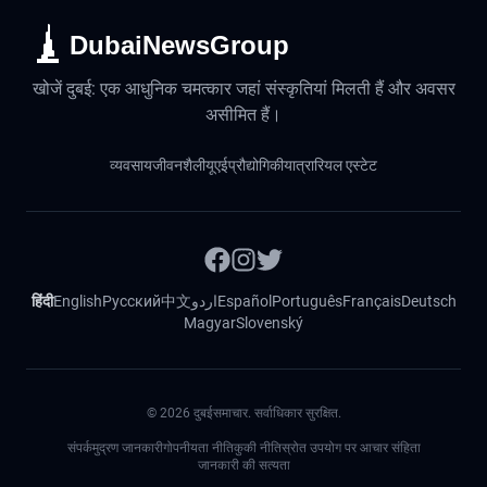
DubaiNewsGroup
खोजें दुबई: एक आधुनिक चमत्कार जहां संस्कृतियां मिलती हैं और अवसर
असीमित हैं।
व्यवसाय
जीवनशैली
यूएई
प्रौद्योगिकी
यात्रा
रियल एस्टेट
हिंदी
English
Русский
中文
اردو
Español
Português
Français
Deutsch
Magyar
Slovenský
©
2026
दुबईसमाचार. सर्वाधिकार सुरक्षित.
संपर्क
मुद्रण जानकारी
गोपनीयता नीति
कुकी नीति
स्रोत उपयोग पर आचार संहिता
जानकारी की सत्यता