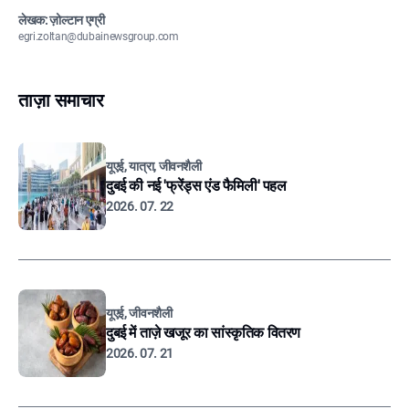
लेखक: ज़ोल्टान एग्री
egri.zoltan@dubainewsgroup.com
ताज़ा समाचार
यूएई, यात्रा, जीवनशैली
दुबई की नई 'फ्रेंड्स एंड फैमिली' पहल
2026. 07. 22
यूएई, जीवनशैली
दुबई में ताज़े खजूर का सांस्कृतिक वितरण
2026. 07. 21