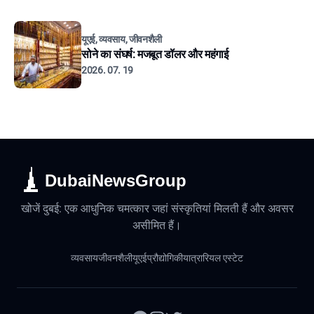
यूएई, व्यवसाय, जीवनशैली
सोने का संघर्ष: मजबूत डॉलर और महंगाई
2026. 07. 19
DubaiNewsGroup
खोजें दुबई: एक आधुनिक चमत्कार जहां संस्कृतियां मिलती हैं और अवसर
असीमित हैं।
व्यवसाय
जीवनशैली
यूएई
प्रौद्योगिकी
यात्रा
रियल एस्टेट