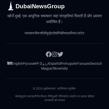
DubaiNewsGroup
खोजें दुबई: एक आधुनिक चमत्कार जहां संस्कृतियां मिलती हैं और अवसर
असीमित हैं।
व्यवसाय
जीवनशैली
यूएई
प्रौद्योगिकी
यात्रा
रियल एस्टेट
हिंदी
English
Русский
中文
اردو
Español
Português
Français
Deutsch
Magyar
Slovenský
©
2026
दुबईसमाचार. सर्वाधिकार सुरक्षित.
संपर्क
मुद्रण जानकारी
गोपनीयता नीति
कुकी नीति
स्रोत उपयोग पर आचार संहिता
जानकारी की सत्यता