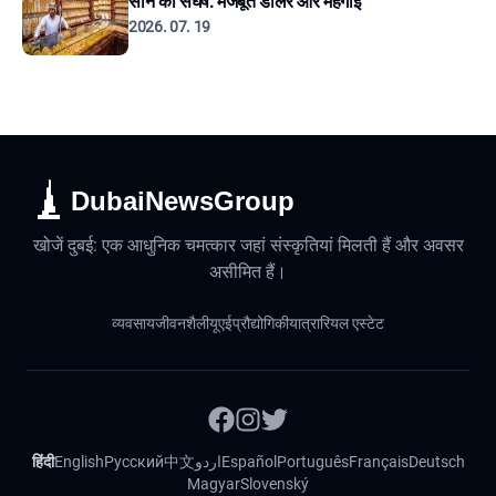
सोने का संघर्ष: मजबूत डॉलर और महंगाई
2026. 07. 19
DubaiNewsGroup
खोजें दुबई: एक आधुनिक चमत्कार जहां संस्कृतियां मिलती हैं और अवसर
असीमित हैं।
व्यवसाय
जीवनशैली
यूएई
प्रौद्योगिकी
यात्रा
रियल एस्टेट
हिंदी
English
Русский
中文
اردو
Español
Português
Français
Deutsch
Magyar
Slovenský