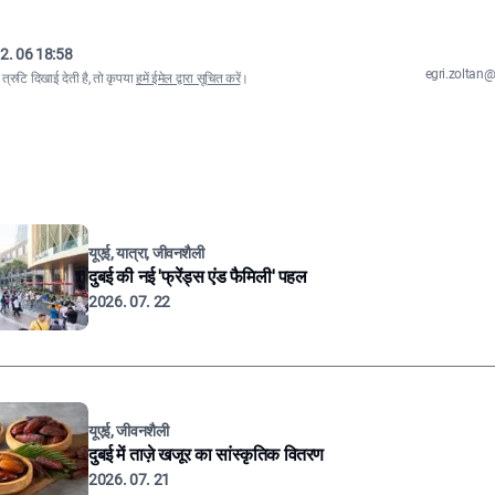
2. 06 18:58
egri.zolta
्रुटि दिखाई देती है, तो कृपया
हमें ईमेल द्वारा सूचित करें
।
यूएई, यात्रा, जीवनशैली
दुबई की नई 'फ्रेंड्स एंड फैमिली' पहल
2026. 07. 22
यूएई, जीवनशैली
दुबई में ताज़े खजूर का सांस्कृतिक वितरण
2026. 07. 21