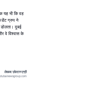
्कि यह भी कि वह
डेंट ग्रुप ने
ं डोलता। दुबई
और वे विश्वास के
लेखक: ज़ोल्टान एग्री
n@dubainewsgroup.com