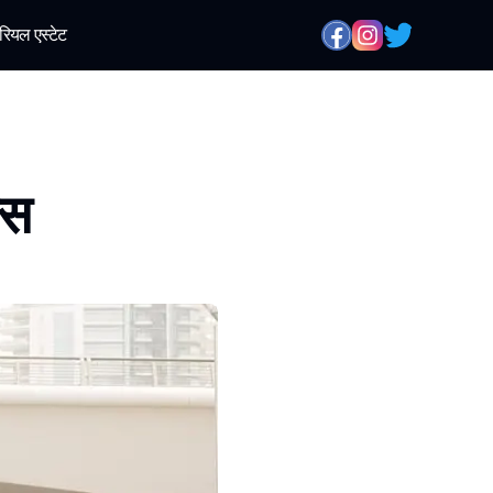
रियल एस्टेट
ास